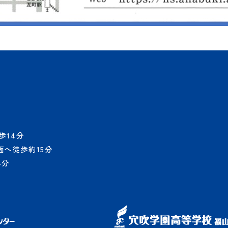
歩14分
へ徒歩約15分
4分